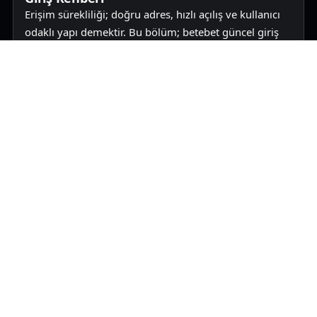
Erişim sürekliliği; doğru adres, hızlı açılış ve kullanıcı
odaklı yapı demektir. Bu bölüm; betebet güncel giriş
adresi için pratik bir rehber sunar, mobil ve
masaüstünde akıcı kullanım için temel ipuçlarını öne
çıkarır.
Hız & Performans
Performans Odaklı Açılış: Hızlı Yükleme,
Net Hiyerarşi
Hızlı indekslenebilir, sade ve düzenli bir sayfa;
kullanıcıların güncel adrese daha çabuk ulaşmasına
yardımcı olur. betebet güncel giriş adresi kapsamında;
görsel düzen, içerik hiyerarşisi ve düşük yük
maliyetiyle performans hissi güçlendirilir.