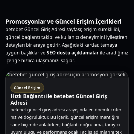
Promosyonlar ve Güncel Erişim İçerikleri
betebet Güncel Giriş Adresi sayfası; erişim sürekliliği,
güncel bağlantı takibi ve kullanıcı deneyimini iyileştiren
detayları bir araya getirir. Aşağıdaki kartlar, temaya
uygun başlıklar ve
SEO dostu açıklamalar
ile aradığınız
içeriğe hızlıca ulaşmanızı sağlar.
Güncel Erişim
Hızlı Bağlantı ile betebet Güncel Giriş
Adresi
betebet güncel giriş adresi arayışında en önemli kriter
hız ve doğruluktur. Bu içerik, güncel erişim mantığını
sade biçimde anlatırken; bağlantı doğrulama, tarayıcı
uyumluluğu ve performans odaklı açılış adımlarını tek