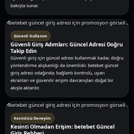
bakışta sunar.
Güvenli Kullanım
Güvenli Giriş Adımları: Güncel Adresi Doğru
Takip Edin
Güvenli giriş için güncel adresi kullanmak kadar, doğru
yönlendirme alışkanlığı da önemlidir. betebet güncel
giriş adresi odağında; bağlantı kontrolü, uyarı
ekranları ve güvenilir erişim davranışları doğal bir
akışla aktarılır.
Kesintisiz Deneyim
Kesinti Olmadan Erişim: betebet Güncel
Giriş Rehberi