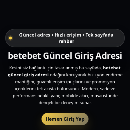
Güncel adres • Hızlı erişim • Tek sayfada
rehber
betebet Güncel Giriş Adresi
Kesintisiz bağlantı için tasarlanmış bu sayfada,
betebet
güncel giriş adresi
odağını koruyarak hızlı yönlendirme
mantığını, güvenli erişim ipuçlarını ve promosyon
içeriklerini tek akışta bulursunuz. Modern, sade ve
performans odaklı yapı; mobilde akıcı, masaüstünde
dengeli bir deneyim sunar.
Hemen Giriş Yap