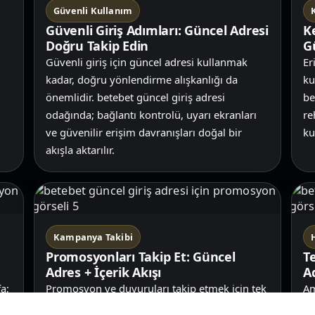
Güvenli Kullanım
Güvenli Giriş Adımları: Güncel Adresi
K
Doğru Takip Edin
G
Güvenli giriş için güncel adresi kullanmak
Er
kadar, doğru yönlendirme alışkanlığı da
ku
önemlidir. betebet güncel giriş adresi
be
odağında; bağlantı kontrolü, uyarı ekranları
re
ve güvenilir erişim davranışları doğal bir
ku
akışla aktarılır.
Kampanya Takibi
Promosyonları Takip Et: Güncel
T
Adres + İçerik Akışı
Ad
fa;
Promosyon ve duyuruları takip etmek için tek
Am
bir sayfa düzeni büyük avantaj sağlar. betebet
ul