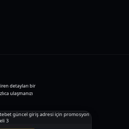
iren detayları bir
ızlıca ulaşmanızı