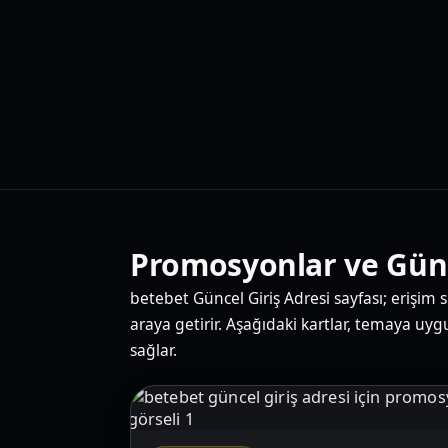
Promosyonlar ve Günce
betebet Güncel Giriş Adresi sayfası; erişim sü
araya getirir. Aşağıdaki kartlar, temaya uyg
sağlar.