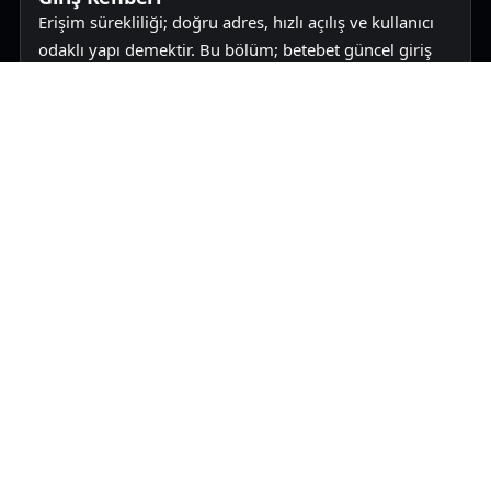
Erişim sürekliliği; doğru adres, hızlı açılış ve kullanıcı
odaklı yapı demektir. Bu bölüm; betebet güncel giriş
adresi için pratik bir rehber sunar, mobil ve
masaüstünde akıcı kullanım için temel ipuçlarını öne
çıkarır.
Hız & Performans
Performans Odaklı Açılış: Hızlı Yükleme,
Net Hiyerarşi
Hızlı indekslenebilir, sade ve düzenli bir sayfa;
kullanıcıların güncel adrese daha çabuk ulaşmasına
yardımcı olur. betebet güncel giriş adresi kapsamında;
görsel düzen, içerik hiyerarşisi ve düşük yük
maliyetiyle performans hissi güçlendirilir.