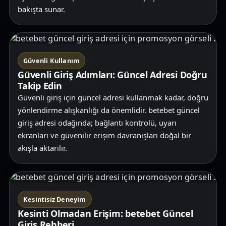
bakışta sunar.
Güvenli Kullanım
Güvenli Giriş Adımları: Güncel Adresi Doğru
Takip Edin
Güvenli giriş için güncel adresi kullanmak kadar, doğru
yönlendirme alışkanlığı da önemlidir. betebet güncel
giriş adresi odağında; bağlantı kontrolü, uyarı
ekranları ve güvenilir erişim davranışları doğal bir
akışla aktarılır.
Kesintisiz Deneyim
Kesinti Olmadan Erişim: betebet Güncel
Giriş Rehberi