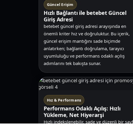
Güncel Erişim
Hızlı Bağlantı ile betebet Güncel
Giriş Adresi
betebet güncel giriş adresi arayışında en
önemli kriter hız ve doğruluktur. Bu içerik,
güncel erişim mantığını sade biçimde
anlatırken; bağlantı doğrulama, tarayıcı
uyumluluğu ve performans odaklı açılış
adımlarını tek bakışta sunar.
Hız & Performans
Performans Odaklı Açılış: Hızlı
Yükleme, Net Hiyerarşi
Hızlı indekslenebilir, sade ve düzenli bir say
kullanıcıların güncel adrese daha çabuk