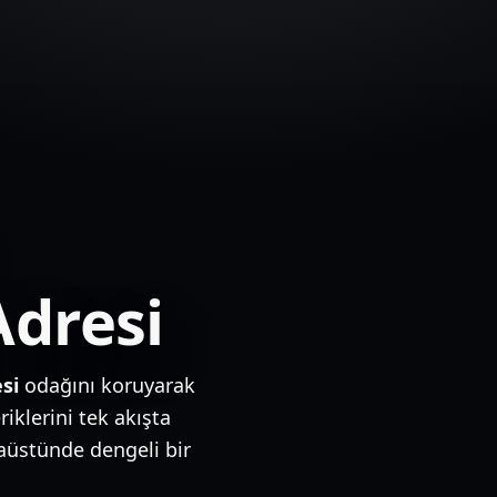
Adresi
si
odağını koruyarak
iklerini tek akışta
aüstünde dengeli bir