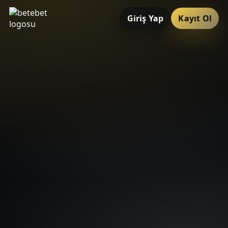
Giriş Yap
Kayıt Ol