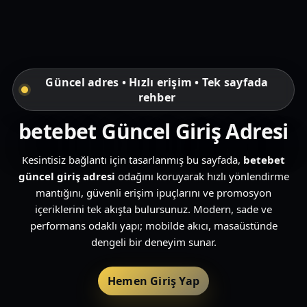
Güncel adres • Hızlı erişim • Tek sayfada
rehber
betebet Güncel Giriş Adresi
Kesintisiz bağlantı için tasarlanmış bu sayfada,
betebet
güncel giriş adresi
odağını koruyarak hızlı yönlendirme
mantığını, güvenli erişim ipuçlarını ve promosyon
içeriklerini tek akışta bulursunuz. Modern, sade ve
performans odaklı yapı; mobilde akıcı, masaüstünde
dengeli bir deneyim sunar.
Hemen Giriş Yap