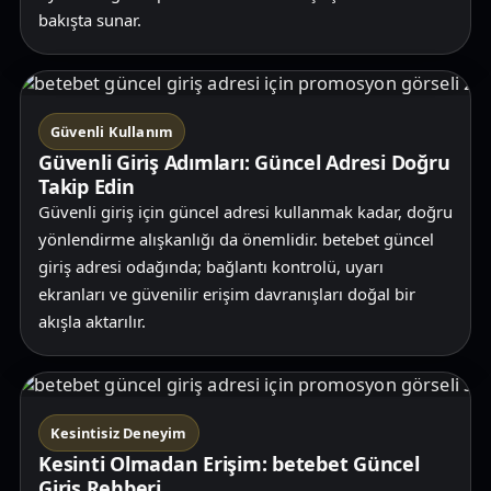
bakışta sunar.
Güvenli Kullanım
Güvenli Giriş Adımları: Güncel Adresi Doğru
Takip Edin
Güvenli giriş için güncel adresi kullanmak kadar, doğru
yönlendirme alışkanlığı da önemlidir. betebet güncel
giriş adresi odağında; bağlantı kontrolü, uyarı
ekranları ve güvenilir erişim davranışları doğal bir
akışla aktarılır.
Kesintisiz Deneyim
Kesinti Olmadan Erişim: betebet Güncel
Giriş Rehberi