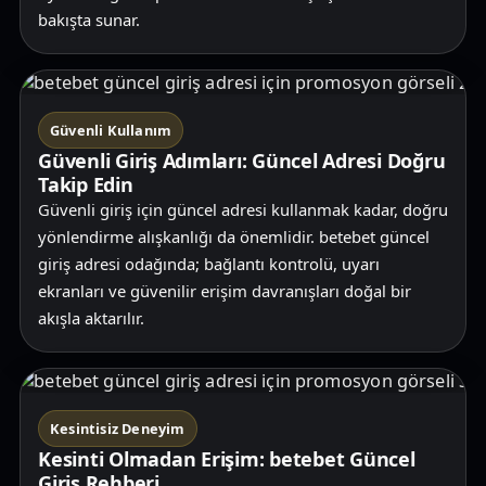
bakışta sunar.
Güvenli Kullanım
Güvenli Giriş Adımları: Güncel Adresi Doğru
Takip Edin
Güvenli giriş için güncel adresi kullanmak kadar, doğru
yönlendirme alışkanlığı da önemlidir. betebet güncel
giriş adresi odağında; bağlantı kontrolü, uyarı
ekranları ve güvenilir erişim davranışları doğal bir
akışla aktarılır.
Kesintisiz Deneyim
Kesinti Olmadan Erişim: betebet Güncel
Giriş Rehberi