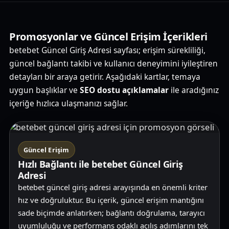
Promosyonlar ve Güncel Erişim İçerikleri
betebet Güncel Giriş Adresi sayfası; erişim sürekliliği,
güncel bağlantı takibi ve kullanıcı deneyimini iyileştiren
detayları bir araya getirir. Aşağıdaki kartlar, temaya
uygun başlıklar ve
SEO dostu açıklamalar
ile aradığınız
içeriğe hızlıca ulaşmanızı sağlar.
Güncel Erişim
Hızlı Bağlantı ile betebet Güncel Giriş
Adresi
betebet güncel giriş adresi arayışında en önemli kriter
hız ve doğruluktur. Bu içerik, güncel erişim mantığını
sade biçimde anlatırken; bağlantı doğrulama, tarayıcı
uyumluluğu ve performans odaklı açılış adımlarını tek