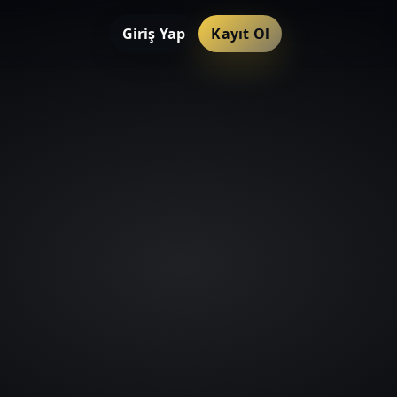
Giriş Yap
Kayıt Ol