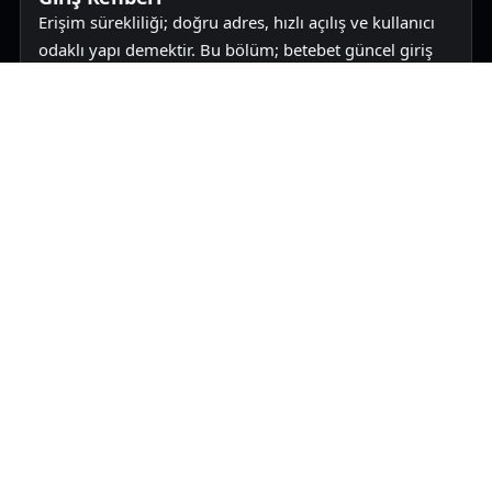
Erişim sürekliliği; doğru adres, hızlı açılış ve kullanıcı
odaklı yapı demektir. Bu bölüm; betebet güncel giriş
adresi için pratik bir rehber sunar, mobil ve
masaüstünde akıcı kullanım için temel ipuçlarını öne
çıkarır.
Hız & Performans
Performans Odaklı Açılış: Hızlı Yükleme,
Net Hiyerarşi
Hızlı indekslenebilir, sade ve düzenli bir sayfa;
kullanıcıların güncel adrese daha çabuk ulaşmasına
yardımcı olur. betebet güncel giriş adresi kapsamında;
görsel düzen, içerik hiyerarşisi ve düşük yük
maliyetiyle performans hissi güçlendirilir.