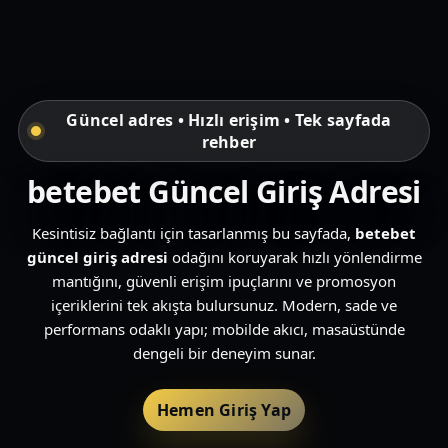
Güncel adres • Hızlı erişim • Tek sayfada
rehber
betebet Güncel Giriş Adresi
Kesintisiz bağlantı için tasarlanmış bu sayfada,
betebet
güncel giriş adresi
odağını koruyarak hızlı yönlendirme
mantığını, güvenli erişim ipuçlarını ve promosyon
içeriklerini tek akışta bulursunuz. Modern, sade ve
performans odaklı yapı; mobilde akıcı, masaüstünde
dengeli bir deneyim sunar.
Hemen Giriş Yap