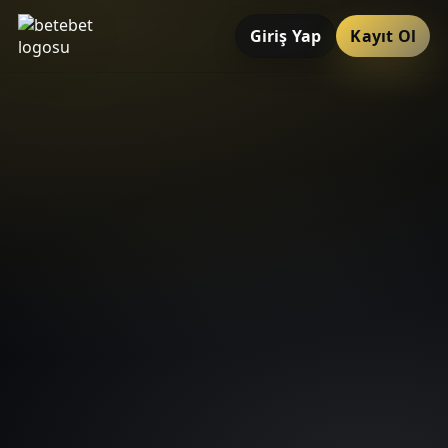
Giriş Yap
Kayıt Ol