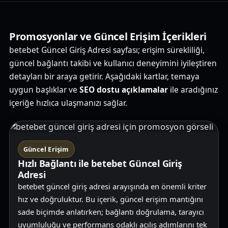
Promosyonlar ve Güncel Erişim İçerikleri
betebet Güncel Giriş Adresi sayfası; erişim sürekliliği,
güncel bağlantı takibi ve kullanıcı deneyimini iyileştiren
detayları bir araya getirir. Aşağıdaki kartlar, temaya
uygun başlıklar ve
SEO dostu açıklamalar
ile aradığınız
içeriğe hızlıca ulaşmanızı sağlar.
Güncel Erişim
Hızlı Bağlantı ile betebet Güncel Giriş
Adresi
betebet güncel giriş adresi arayışında en önemli kriter
hız ve doğruluktur. Bu içerik, güncel erişim mantığını
sade biçimde anlatırken; bağlantı doğrulama, tarayıcı
uyumluluğu ve performans odaklı açılış adımlarını tek