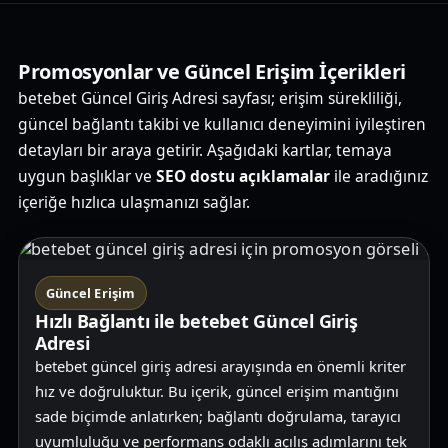
Promosyonlar ve Güncel Erişim İçerikleri
betebet Güncel Giriş Adresi sayfası; erişim sürekliliği,
güncel bağlantı takibi ve kullanıcı deneyimini iyileştiren
detayları bir araya getirir. Aşağıdaki kartlar, temaya
uygun başlıklar ve
SEO dostu açıklamalar
ile aradığınız
içeriğe hızlıca ulaşmanızı sağlar.
Güncel Erişim
Hızlı Bağlantı ile betebet Güncel Giriş
Adresi
betebet güncel giriş adresi arayışında en önemli kriter
hız ve doğruluktur. Bu içerik, güncel erişim mantığını
sade biçimde anlatırken; bağlantı doğrulama, tarayıcı
uyumluluğu ve performans odaklı açılış adımlarını tek