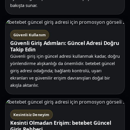
bakışta sunar.
Güvenli Kullanım
Güvenli Giriş Adımları: Güncel Adresi Doğru
Takip Edin
Güvenli giriş için güncel adresi kullanmak kadar, doğru
yönlendirme alışkanlığı da önemlidir. betebet güncel
giriş adresi odağında; bağlantı kontrolü, uyarı
ekranları ve güvenilir erişim davranışları doğal bir
akışla aktarılır.
Kesintisiz Deneyim
Kesinti Olmadan Erişim: betebet Güncel
Giriş Rehberi