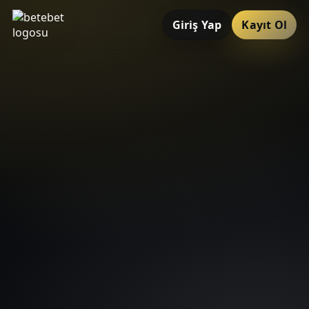
Giriş Yap
Kayıt Ol