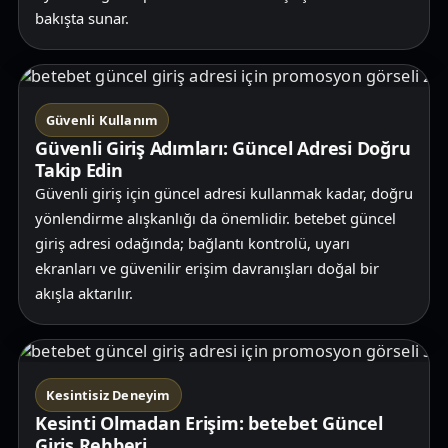
bakışta sunar.
Güvenli Kullanım
Güvenli Giriş Adımları: Güncel Adresi Doğru
Takip Edin
Güvenli giriş için güncel adresi kullanmak kadar, doğru
yönlendirme alışkanlığı da önemlidir. betebet güncel
giriş adresi odağında; bağlantı kontrolü, uyarı
ekranları ve güvenilir erişim davranışları doğal bir
akışla aktarılır.
Kesintisiz Deneyim
Kesinti Olmadan Erişim: betebet Güncel
Giriş Rehberi