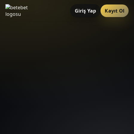
Giriş Yap
Kayıt Ol