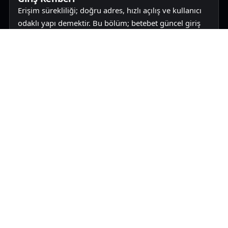
Erişim sürekliliği; doğru adres, hızlı açılış ve kullanıcı
odaklı yapı demektir. Bu bölüm; betebet güncel giriş
adresi için pratik bir rehber sunar, mobil ve
masaüstünde akıcı kullanım için temel ipuçlarını öne
çıkarır.
Hız & Performans
Performans Odaklı Açılış: Hızlı Yükleme,
Net Hiyerarşi
Hızlı indekslenebilir, sade ve düzenli bir sayfa;
kullanıcıların güncel adrese daha çabuk ulaşmasına
yardımcı olur. betebet güncel giriş adresi kapsamında;
görsel düzen, içerik hiyerarşisi ve düşük yük
maliyetiyle performans hissi güçlendirilir.