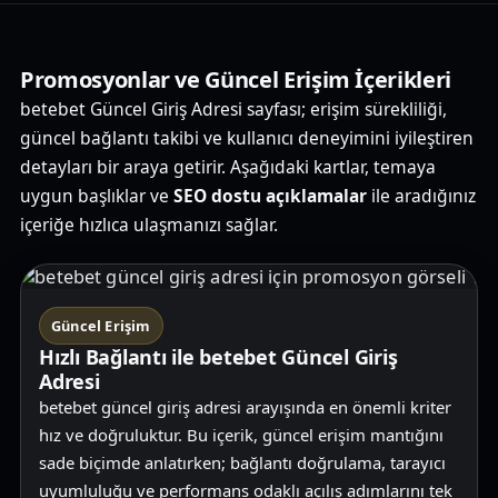
Promosyonlar ve Güncel Erişim İçerikleri
betebet Güncel Giriş Adresi sayfası; erişim sürekliliği,
güncel bağlantı takibi ve kullanıcı deneyimini iyileştiren
detayları bir araya getirir. Aşağıdaki kartlar, temaya
uygun başlıklar ve
SEO dostu açıklamalar
ile aradığınız
içeriğe hızlıca ulaşmanızı sağlar.
Güncel Erişim
Hızlı Bağlantı ile betebet Güncel Giriş
Adresi
betebet güncel giriş adresi arayışında en önemli kriter
hız ve doğruluktur. Bu içerik, güncel erişim mantığını
sade biçimde anlatırken; bağlantı doğrulama, tarayıcı
uyumluluğu ve performans odaklı açılış adımlarını tek