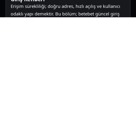
Erişim sürekliliği; doğru adres, hızlı açılış ve kullanıcı
odaklı yapı demektir. Bu bölüm; betebet güncel giriş
adresi için pratik bir rehber sunar, mobil ve
masaüstünde akıcı kullanım için temel ipuçlarını öne
çıkarır.
Hız & Performans
Performans Odaklı Açılış: Hızlı Yükleme,
Net Hiyerarşi
Hızlı indekslenebilir, sade ve düzenli bir sayfa;
kullanıcıların güncel adrese daha çabuk ulaşmasına
yardımcı olur. betebet güncel giriş adresi kapsamında;
görsel düzen, içerik hiyerarşisi ve düşük yük
maliyetiyle performans hissi güçlendirilir.