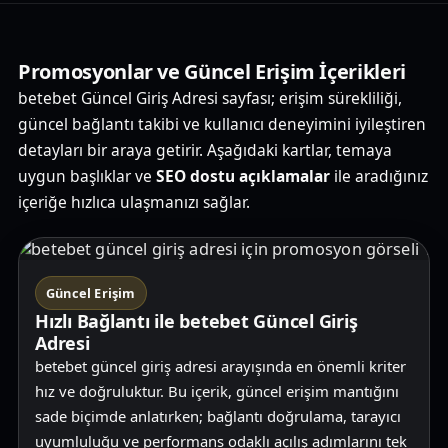
Promosyonlar ve Güncel Erişim İçerikleri
betebet Güncel Giriş Adresi sayfası; erişim sürekliliği,
güncel bağlantı takibi ve kullanıcı deneyimini iyileştiren
detayları bir araya getirir. Aşağıdaki kartlar, temaya
uygun başlıklar ve
SEO dostu açıklamalar
ile aradığınız
içeriğe hızlıca ulaşmanızı sağlar.
Güncel Erişim
Hızlı Bağlantı ile betebet Güncel Giriş
Adresi
betebet güncel giriş adresi arayışında en önemli kriter
hız ve doğruluktur. Bu içerik, güncel erişim mantığını
sade biçimde anlatırken; bağlantı doğrulama, tarayıcı
uyumluluğu ve performans odaklı açılış adımlarını tek