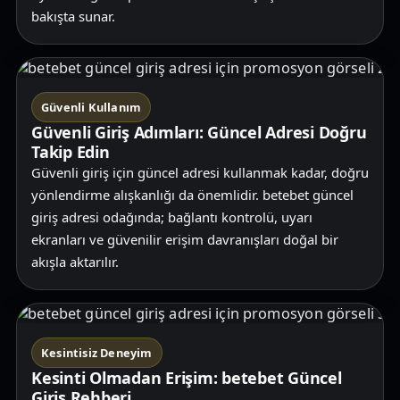
bakışta sunar.
Güvenli Kullanım
Güvenli Giriş Adımları: Güncel Adresi Doğru
Takip Edin
Güvenli giriş için güncel adresi kullanmak kadar, doğru
yönlendirme alışkanlığı da önemlidir. betebet güncel
giriş adresi odağında; bağlantı kontrolü, uyarı
ekranları ve güvenilir erişim davranışları doğal bir
akışla aktarılır.
Kesintisiz Deneyim
Kesinti Olmadan Erişim: betebet Güncel
Giriş Rehberi