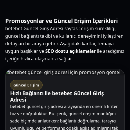
Promosyonlar ve Güncel Erişim İçerikleri
betebet Güncel Giriş Adresi sayfası; erişim sürekliliği,
güncel bağlantı takibi ve kullanıcı deneyimini iyileştiren
detayları bir araya getirir. Aşağıdaki kartlar, temaya
uygun başlıklar ve
SEO dostu açıklamalar
ile aradığınız
içeriğe hızlıca ulaşmanızı sağlar.
Güncel Erişim
Hızlı Bağlantı ile betebet Güncel Giriş
Adresi
betebet güncel giriş adresi arayışında en önemli kriter
hız ve doğruluktur. Bu içerik, güncel erişim mantığını
sade biçimde anlatırken; bağlantı doğrulama, tarayıcı
uyumluluğu ve performans odaklı açılış adımlarını tek