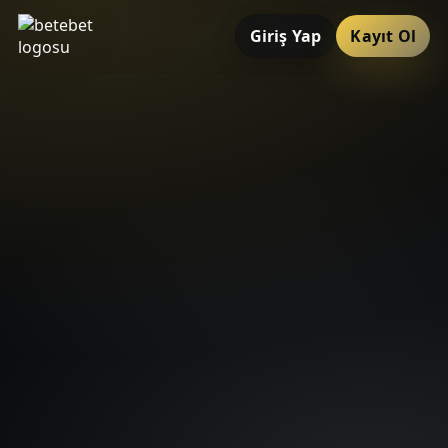
Giriş Yap
Kayıt Ol