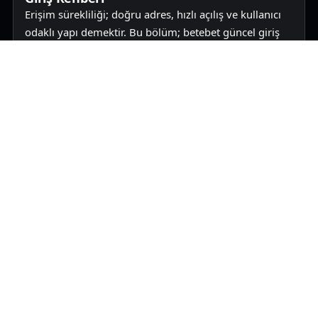
Erişim sürekliliği; doğru adres, hızlı açılış ve kullanıcı
odaklı yapı demektir. Bu bölüm; betebet güncel giriş
adresi için pratik bir rehber sunar, mobil ve
masaüstünde akıcı kullanım için temel ipuçlarını öne
çıkarır.
Hız & Performans
Performans Odaklı Açılış: Hızlı Yükleme,
Net Hiyerarşi
Hızlı indekslenebilir, sade ve düzenli bir sayfa;
kullanıcıların güncel adrese daha çabuk ulaşmasına
yardımcı olur. betebet güncel giriş adresi kapsamında;
görsel düzen, içerik hiyerarşisi ve düşük yük
maliyetiyle performans hissi güçlendirilir.