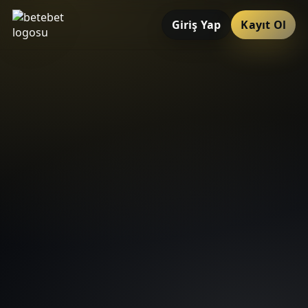
Giriş Yap
Kayıt Ol