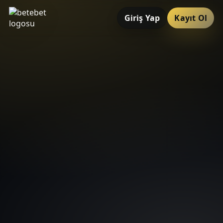
Giriş Yap
Kayıt Ol