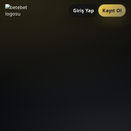
Giriş Yap
Kayıt Ol