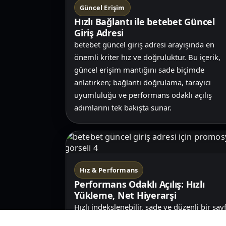
Güncel Erişim
Hızlı Bağlantı ile betebet Güncel
Giriş Adresi
betebet güncel giriş adresi arayışında en
önemli kriter hız ve doğruluktur. Bu içerik,
güncel erişim mantığını sade biçimde
anlatırken; bağlantı doğrulama, tarayıcı
uyumluluğu ve performans odaklı açılış
adımlarını tek bakışta sunar.
Hız & Performans
Performans Odaklı Açılış: Hızlı
Yükleme, Net Hiyerarşi
Hızlı indekslenebilir, sade ve düzenli bir say
kullanıcıların güncel adrese daha çabuk