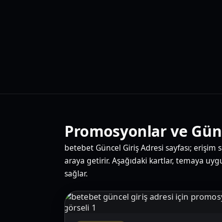
Promosyonlar ve Günce
betebet Güncel Giriş Adresi sayfası; erişim sü
araya getirir. Aşağıdaki kartlar, temaya uyg
sağlar.