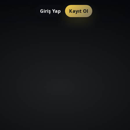
Giriş Yap
Kayıt Ol