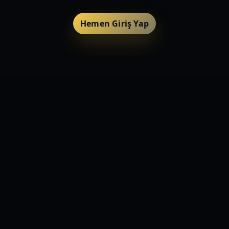
Hemen Giriş Yap