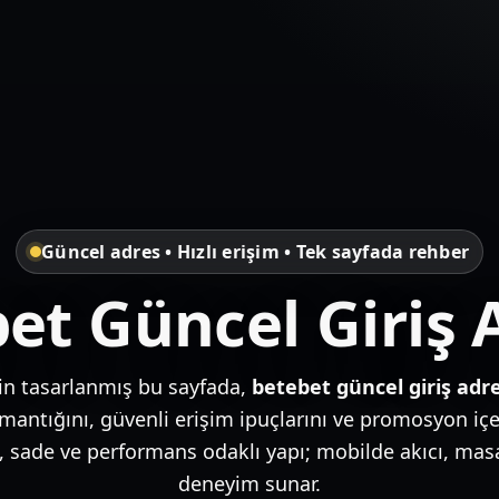
Güncel adres • Hızlı erişim • Tek sayfada rehber
et Güncel Giriş 
çin tasarlanmış bu sayfada,
betebet güncel giriş adre
mantığını, güvenli erişim ipuçlarını ve promosyon içer
 sade ve performans odaklı yapı; mobilde akıcı, mas
deneyim sunar.