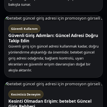
bakışta sunar.
Güvenli Kullanım
Güvenli Giriş Adımları: Güncel Adresi Doğru
Takip Edin
Güvenli giriş için güncel adresi kullanmak kadar, doğru
yönlendirme alışkanlığı da önemlidir. betebet güncel
giriş adresi odağında; bağlantı kontrolü, uyarı
ekranları ve güvenilir erişim davranışları doğal bir
akışla aktarılır.
Kesintisiz Deneyim
Kesinti Olmadan Erişim: betebet Güncel
Giriş Rehberi