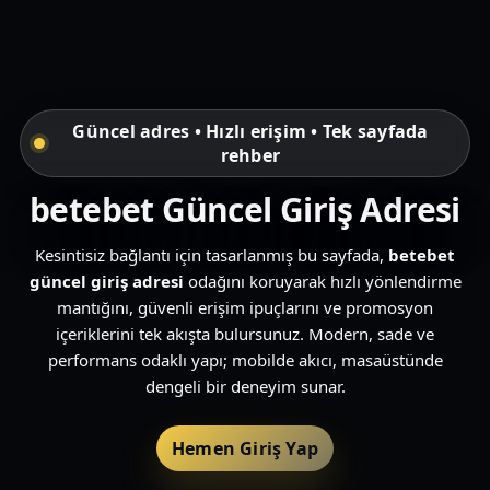
Güncel adres • Hızlı erişim • Tek sayfada
rehber
betebet Güncel Giriş Adresi
Kesintisiz bağlantı için tasarlanmış bu sayfada,
betebet
güncel giriş adresi
odağını koruyarak hızlı yönlendirme
mantığını, güvenli erişim ipuçlarını ve promosyon
içeriklerini tek akışta bulursunuz. Modern, sade ve
performans odaklı yapı; mobilde akıcı, masaüstünde
dengeli bir deneyim sunar.
Hemen Giriş Yap