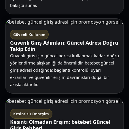
bakışta sunar.
Güvenli Kullanım
Güvenli Giriş Adımları: Güncel Adresi Doğru
Takip Edin
Güvenli giriş için güncel adresi kullanmak kadar, doğru
yönlendirme alışkanlığı da önemlidir. betebet güncel
giriş adresi odağında; bağlantı kontrolü, uyarı
ekranları ve güvenilir erişim davranışları doğal bir
akışla aktarılır.
Kesintisiz Deneyim
Kesinti Olmadan Erişim: betebet Güncel
Giriş Rehberi