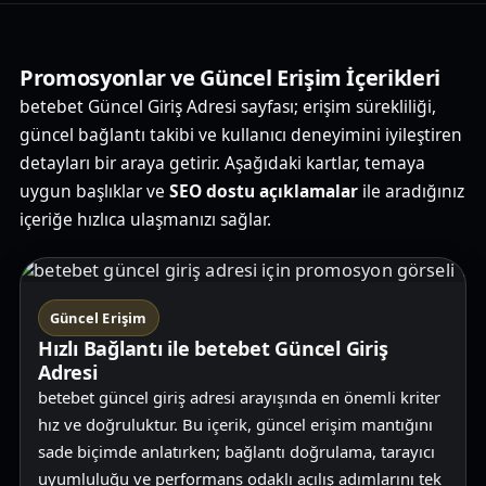
Promosyonlar ve Güncel Erişim İçerikleri
betebet Güncel Giriş Adresi sayfası; erişim sürekliliği,
güncel bağlantı takibi ve kullanıcı deneyimini iyileştiren
detayları bir araya getirir. Aşağıdaki kartlar, temaya
uygun başlıklar ve
SEO dostu açıklamalar
ile aradığınız
içeriğe hızlıca ulaşmanızı sağlar.
Güncel Erişim
Hızlı Bağlantı ile betebet Güncel Giriş
Adresi
betebet güncel giriş adresi arayışında en önemli kriter
hız ve doğruluktur. Bu içerik, güncel erişim mantığını
sade biçimde anlatırken; bağlantı doğrulama, tarayıcı
uyumluluğu ve performans odaklı açılış adımlarını tek