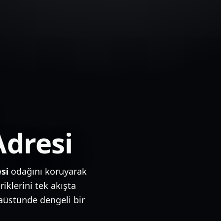
Adresi
si
odağını koruyarak
iklerini tek akışta
aüstünde dengeli bir