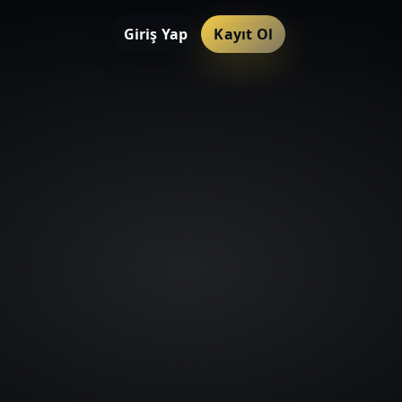
Giriş Yap
Kayıt Ol