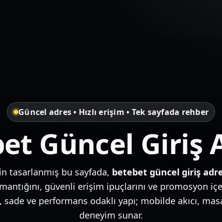
Güncel adres • Hızlı erişim • Tek sayfada rehber
et Güncel Giriş 
çin tasarlanmış bu sayfada,
betebet güncel giriş adre
mantığını, güvenli erişim ipuçlarını ve promosyon içer
 sade ve performans odaklı yapı; mobilde akıcı, mas
deneyim sunar.