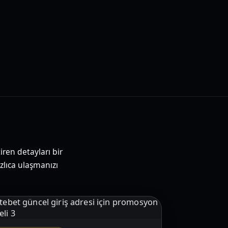
iren detayları bir
ızlıca ulaşmanızı