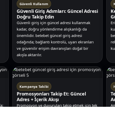
Güvenli Kullanım
Güvenli Giriş Adımları: Güncel Adresi
K
Doğru Takip Edin
G
Güvenli giriş için güncel adresi kullanmak
Er
kadar, doğru yönlendirme alışkanlığı da
ku
önemlidir. betebet güncel giriş adresi
be
odağında; bağlantı kontrolü, uyarı ekranları
re
ve güvenilir erişim davranışları doğal bir
ku
akışla aktarılır.
Kampanya Takibi
Promosyonları Takip Et: Güncel
T
Adres + İçerik Akışı
Ad
fa;
Promosyon ve duyuruları takip etmek için tek
Am
bir sayfa düzeni büyük avantaj sağlar. betebet
ul