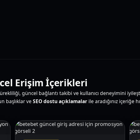
l Erişim İçerikleri
rekliliği, güncel bağlantı takibi ve kullanıcı deneyimini iyileşt
un başlıklar ve
SEO dostu açıklamalar
ile aradığınız içeriğe h