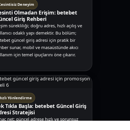
Kesintisiz Deneyim
esinti Olmadan Erişim: betebet
üncel Giriş Rehberi
işim sürekliliği; doğru adres, hızlı açılış ve
llanıcı odaklı yapı demektir. Bu bölüm;
tebet güncel giriş adresi için pratik bir
hber sunar, mobil ve masaüstünde akıcı
llanım için temel ipuçlarını öne çıkarır.
Hızlı Yönlendirme
ek Tıkla Başla: betebet Güncel Giriş
resi Stratejisi
aç net: güncel adrese hızlı ve sorunsuz
aşmak. Bu kart; betebet güncel giriş adresi