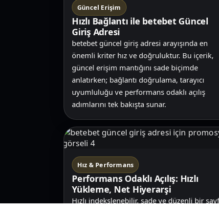
Güncel Erişim
Hızlı Bağlantı ile betebet Güncel
Giriş Adresi
betebet güncel giriş adresi arayışında en
önemli kriter hız ve doğruluktur. Bu içerik,
güncel erişim mantığını sade biçimde
anlatırken; bağlantı doğrulama, tarayıcı
uyumluluğu ve performans odaklı açılış
adımlarını tek bakışta sunar.
Hız & Performans
Performans Odaklı Açılış: Hızlı
Yükleme, Net Hiyerarşi
Hızlı indekslenebilir, sade ve düzenli bir say
kullanıcıların güncel adrese daha çabuk