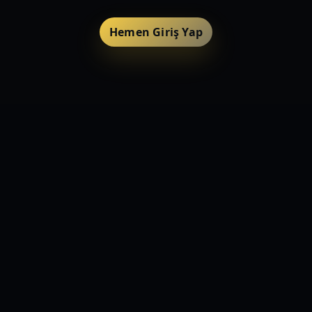
Hemen Giriş Yap