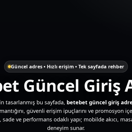
Güncel adres • Hızlı erişim • Tek sayfada rehber
et Güncel Giriş 
çin tasarlanmış bu sayfada,
betebet güncel giriş adre
mantığını, güvenli erişim ipuçlarını ve promosyon içer
 sade ve performans odaklı yapı; mobilde akıcı, mas
deneyim sunar.