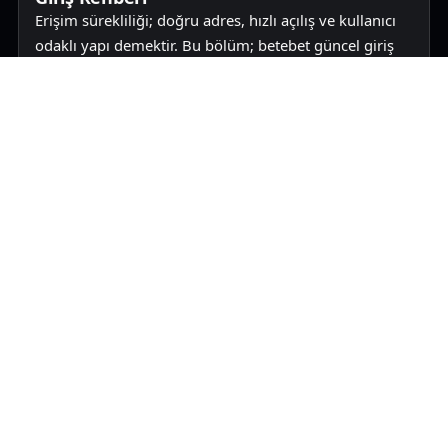
Erişim sürekliliği; doğru adres, hızlı açılış ve kullanıcı
odaklı yapı demektir. Bu bölüm; betebet güncel giriş
adresi için pratik bir rehber sunar, mobil ve
masaüstünde akıcı kullanım için temel ipuçlarını öne
çıkarır.
Hız & Performans
Performans Odaklı Açılış: Hızlı Yükleme,
Net Hiyerarşi
Hızlı indekslenebilir, sade ve düzenli bir sayfa;
kullanıcıların güncel adrese daha çabuk ulaşmasına
yardımcı olur. betebet güncel giriş adresi kapsamında;
görsel düzen, içerik hiyerarşisi ve düşük yük
maliyetiyle performans hissi güçlendirilir.