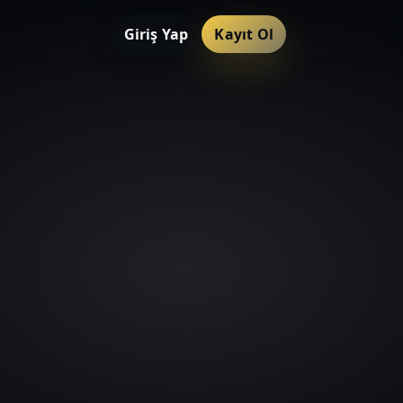
Giriş Yap
Kayıt Ol