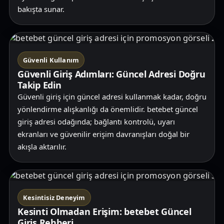
bakışta sunar.
Güvenli Kullanım
Güvenli Giriş Adımları: Güncel Adresi Doğru
Takip Edin
Güvenli giriş için güncel adresi kullanmak kadar, doğru
yönlendirme alışkanlığı da önemlidir. betebet güncel
giriş adresi odağında; bağlantı kontrolü, uyarı
ekranları ve güvenilir erişim davranışları doğal bir
akışla aktarılır.
Kesintisiz Deneyim
Kesinti Olmadan Erişim: betebet Güncel
Giriş Rehberi