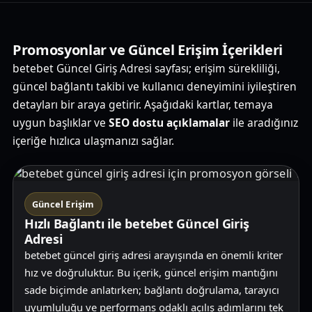
Promosyonlar ve Güncel Erişim İçerikleri
betebet Güncel Giriş Adresi sayfası; erişim sürekliliği,
güncel bağlantı takibi ve kullanıcı deneyimini iyileştiren
detayları bir araya getirir. Aşağıdaki kartlar, temaya
uygun başlıklar ve
SEO dostu açıklamalar
ile aradığınız
içeriğe hızlıca ulaşmanızı sağlar.
Güncel Erişim
Hızlı Bağlantı ile betebet Güncel Giriş
Adresi
betebet güncel giriş adresi arayışında en önemli kriter
hız ve doğruluktur. Bu içerik, güncel erişim mantığını
sade biçimde anlatırken; bağlantı doğrulama, tarayıcı
uyumluluğu ve performans odaklı açılış adımlarını tek