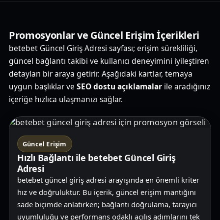
Promosyonlar ve Güncel Erişim İçerikleri
betebet Güncel Giriş Adresi sayfası; erişim sürekliliği,
güncel bağlantı takibi ve kullanıcı deneyimini iyileştiren
detayları bir araya getirir. Aşağıdaki kartlar, temaya
uygun başlıklar ve
SEO dostu açıklamalar
ile aradığınız
içeriğe hızlıca ulaşmanızı sağlar.
Güncel Erişim
Hızlı Bağlantı ile betebet Güncel Giriş
Adresi
betebet güncel giriş adresi arayışında en önemli kriter
hız ve doğruluktur. Bu içerik, güncel erişim mantığını
sade biçimde anlatırken; bağlantı doğrulama, tarayıcı
uyumluluğu ve performans odaklı açılış adımlarını tek