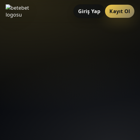
Giriş Yap
Kayıt Ol