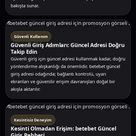
bakışta sunar.
Güvenli Kullanım
Güvenli Giriş Adımları: Güncel Adresi Doğru
Takip Edin
Güvenli giriş için güncel adresi kullanmak kadar, doğru
yönlendirme alışkanlığı da önemlidir. betebet güncel
giriş adresi odağında; bağlantı kontrolü, uyarı
ekranları ve güvenilir erişim davranışları doğal bir
akışla aktarılır.
Kesintisiz Deneyim
Kesinti Olmadan Erişim: betebet Güncel
Giriş Rehberi