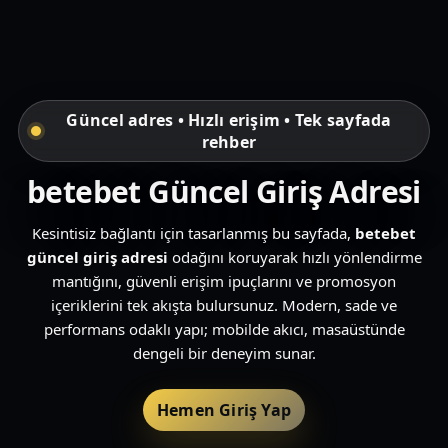
Güncel adres • Hızlı erişim • Tek sayfada
rehber
betebet Güncel Giriş Adresi
Kesintisiz bağlantı için tasarlanmış bu sayfada,
betebet
güncel giriş adresi
odağını koruyarak hızlı yönlendirme
mantığını, güvenli erişim ipuçlarını ve promosyon
içeriklerini tek akışta bulursunuz. Modern, sade ve
performans odaklı yapı; mobilde akıcı, masaüstünde
dengeli bir deneyim sunar.
Hemen Giriş Yap