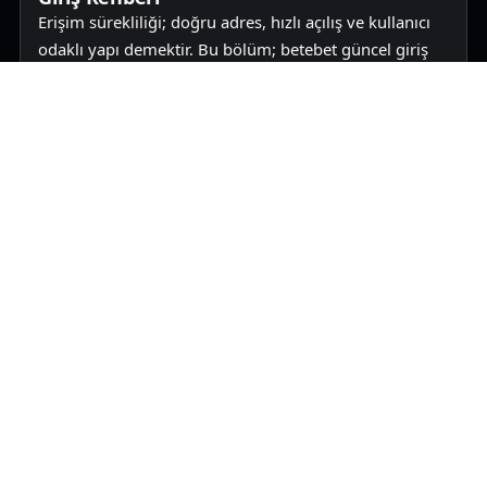
Erişim sürekliliği; doğru adres, hızlı açılış ve kullanıcı
odaklı yapı demektir. Bu bölüm; betebet güncel giriş
adresi için pratik bir rehber sunar, mobil ve
masaüstünde akıcı kullanım için temel ipuçlarını öne
çıkarır.
Hız & Performans
Performans Odaklı Açılış: Hızlı Yükleme,
Net Hiyerarşi
Hızlı indekslenebilir, sade ve düzenli bir sayfa;
kullanıcıların güncel adrese daha çabuk ulaşmasına
yardımcı olur. betebet güncel giriş adresi kapsamında;
görsel düzen, içerik hiyerarşisi ve düşük yük
maliyetiyle performans hissi güçlendirilir.