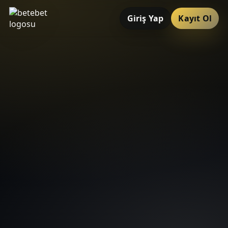
Giriş Yap
Kayıt Ol