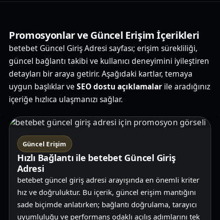
Promosyonlar ve Güncel Erişim İçerikleri
betebet Güncel Giriş Adresi sayfası; erişim sürekliliği,
güncel bağlantı takibi ve kullanıcı deneyimini iyileştiren
detayları bir araya getirir. Aşağıdaki kartlar, temaya
uygun başlıklar ve
SEO dostu açıklamalar
ile aradığınız
içeriğe hızlıca ulaşmanızı sağlar.
Güncel Erişim
Hızlı Bağlantı ile betebet Güncel Giriş
Adresi
betebet güncel giriş adresi arayışında en önemli kriter
hız ve doğruluktur. Bu içerik, güncel erişim mantığını
sade biçimde anlatırken; bağlantı doğrulama, tarayıcı
uyumluluğu ve performans odaklı açılış adımlarını tek