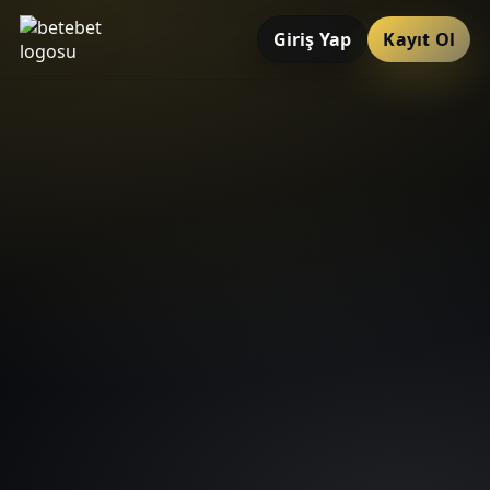
Giriş Yap
Kayıt Ol