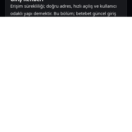
Erişim sürekliliği; doğru adres, hızlı açılış ve kullanıcı
odaklı yapı demektir. Bu bölüm; betebet güncel giriş
adresi için pratik bir rehber sunar, mobil ve
masaüstünde akıcı kullanım için temel ipuçlarını öne
çıkarır.
Hız & Performans
Performans Odaklı Açılış: Hızlı Yükleme,
Net Hiyerarşi
Hızlı indekslenebilir, sade ve düzenli bir sayfa;
kullanıcıların güncel adrese daha çabuk ulaşmasına
yardımcı olur. betebet güncel giriş adresi kapsamında;
görsel düzen, içerik hiyerarşisi ve düşük yük
maliyetiyle performans hissi güçlendirilir.