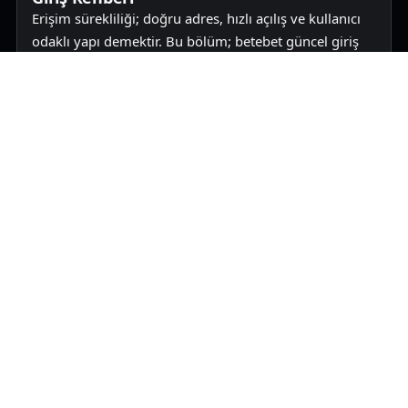
Erişim sürekliliği; doğru adres, hızlı açılış ve kullanıcı
odaklı yapı demektir. Bu bölüm; betebet güncel giriş
adresi için pratik bir rehber sunar, mobil ve
masaüstünde akıcı kullanım için temel ipuçlarını öne
çıkarır.
Hız & Performans
Performans Odaklı Açılış: Hızlı Yükleme,
Net Hiyerarşi
Hızlı indekslenebilir, sade ve düzenli bir sayfa;
kullanıcıların güncel adrese daha çabuk ulaşmasına
yardımcı olur. betebet güncel giriş adresi kapsamında;
görsel düzen, içerik hiyerarşisi ve düşük yük
maliyetiyle performans hissi güçlendirilir.