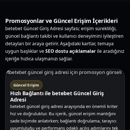
Promosyonlar ve Güncel Erişim İçerikleri
betebet Güncel Giriş Adresi sayfası; erişim sürekliliği,
güncel bağlantı takibi ve kullanıcı deneyimini iyileştiren
detayları bir araya getirir. Aşağıdaki kartlar, temaya
uygun başlıklar ve
SEO dostu açıklamalar
ile aradığınız
içeriğe hızlıca ulaşmanızı sağlar.
Güncel Erişim
Hızlı Bağlantı ile betebet Güncel Giriş
Adresi
betebet güncel giriş adresi arayışında en önemli kriter
hız ve doğruluktur. Bu içerik, güncel erişim mantığını
sade biçimde anlatırken; bağlantı doğrulama, tarayıcı
uyumluluğu ve performans odaklı açılış adımlarını tek