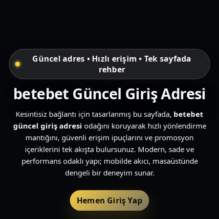
Güncel adres • Hızlı erişim • Tek sayfada
rehber
betebet Güncel Giriş Adresi
Kesintisiz bağlantı için tasarlanmış bu sayfada,
betebet
güncel giriş adresi
odağını koruyarak hızlı yönlendirme
mantığını, güvenli erişim ipuçlarını ve promosyon
içeriklerini tek akışta bulursunuz. Modern, sade ve
performans odaklı yapı; mobilde akıcı, masaüstünde
dengeli bir deneyim sunar.
Hemen Giriş Yap