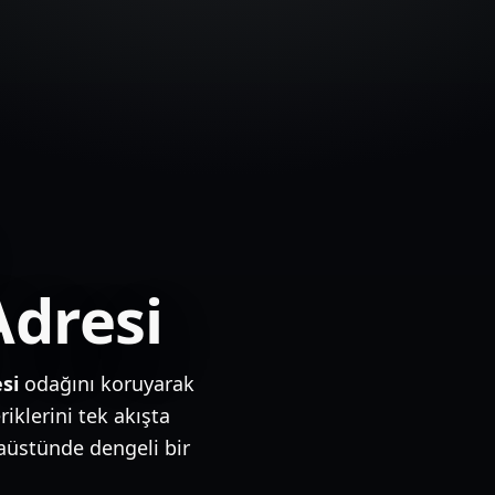
Adresi
si
odağını koruyarak
iklerini tek akışta
aüstünde dengeli bir