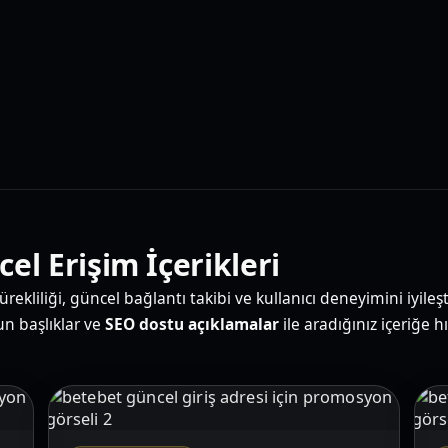
l Erişim İçerikleri
rekliliği, güncel bağlantı takibi ve kullanıcı deneyimini iyileşt
un başlıklar ve
SEO dostu açıklamalar
ile aradığınız içeriğe h