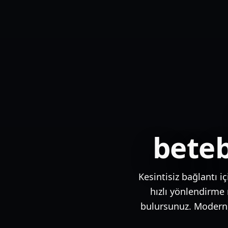
beteb
Kesintisiz bağlantı i
hızlı yönlendirme 
bulursunuz. Modern,