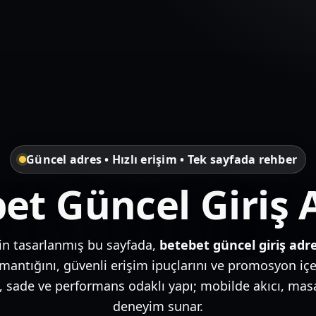
Güncel adres • Hızlı erişim • Tek sayfada rehber
et Güncel Giriş 
çin tasarlanmış bu sayfada,
betebet güncel giriş adre
mantığını, güvenli erişim ipuçlarını ve promosyon içer
 sade ve performans odaklı yapı; mobilde akıcı, mas
deneyim sunar.