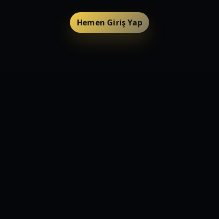
Hemen Giriş Yap