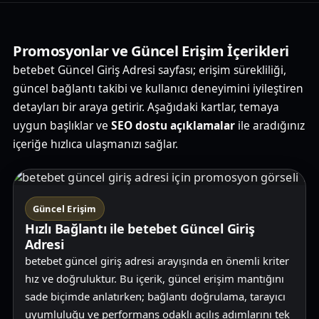
Promosyonlar ve Güncel Erişim İçerikleri
betebet Güncel Giriş Adresi sayfası; erişim sürekliliği,
güncel bağlantı takibi ve kullanıcı deneyimini iyileştiren
detayları bir araya getirir. Aşağıdaki kartlar, temaya
uygun başlıklar ve
SEO dostu açıklamalar
ile aradığınız
içeriğe hızlıca ulaşmanızı sağlar.
Güncel Erişim
Hızlı Bağlantı ile betebet Güncel Giriş
Adresi
betebet güncel giriş adresi arayışında en önemli kriter
hız ve doğruluktur. Bu içerik, güncel erişim mantığını
sade biçimde anlatırken; bağlantı doğrulama, tarayıcı
uyumluluğu ve performans odaklı açılış adımlarını tek