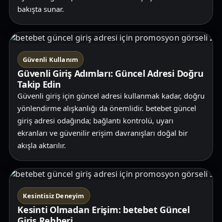
bakışta sunar.
Güvenli Kullanım
Güvenli Giriş Adımları: Güncel Adresi Doğru
Takip Edin
Güvenli giriş için güncel adresi kullanmak kadar, doğru
yönlendirme alışkanlığı da önemlidir. betebet güncel
giriş adresi odağında; bağlantı kontrolü, uyarı
ekranları ve güvenilir erişim davranışları doğal bir
akışla aktarılır.
Kesintisiz Deneyim
Kesinti Olmadan Erişim: betebet Güncel
Giriş Rehberi