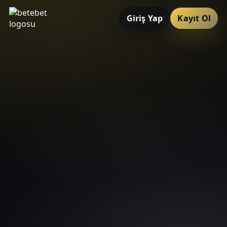
Giriş Yap
Kayıt Ol