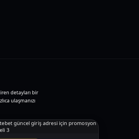
iren detayları bir
ızlıca ulaşmanızı