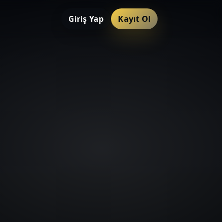
Giriş Yap
Kayıt Ol