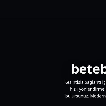
beteb
Kesintisiz bağlantı i
hızlı yönlendirme 
bulursunuz. Modern,