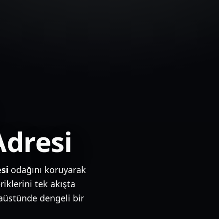
Adresi
si
odağını koruyarak
iklerini tek akışta
aüstünde dengeli bir