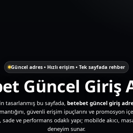
Güncel adres • Hızlı erişim • Tek sayfada rehber
et Güncel Giriş 
çin tasarlanmış bu sayfada,
betebet güncel giriş adre
mantığını, güvenli erişim ipuçlarını ve promosyon içer
 sade ve performans odaklı yapı; mobilde akıcı, mas
deneyim sunar.