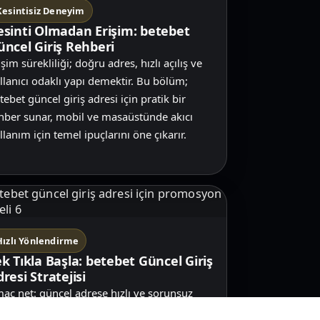
Kesintisiz Deneyim
esinti Olmadan Erişim: betebet
üncel Giriş Rehberi
işim sürekliliği; doğru adres, hızlı açılış ve
llanıcı odaklı yapı demektir. Bu bölüm;
tebet güncel giriş adresi için pratik bir
hber sunar, mobil ve masaüstünde akıcı
llanım için temel ipuçlarını öne çıkarır.
Hızlı Yönlendirme
ek Tıkla Başla: betebet Güncel Giriş
resi Stratejisi
aç net: güncel adrese hızlı ve sorunsuz
aşmak. Bu kart; betebet güncel giriş adresi