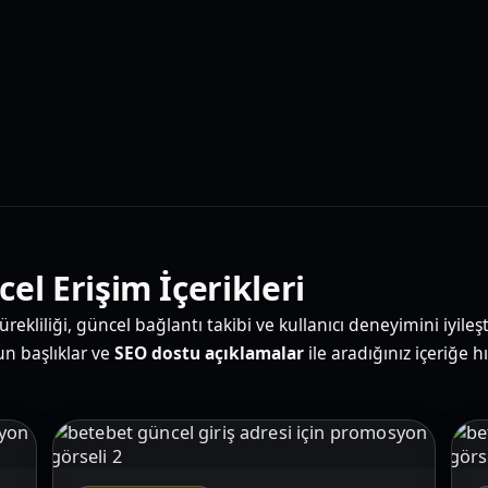
l Erişim İçerikleri
rekliliği, güncel bağlantı takibi ve kullanıcı deneyimini iyileşt
un başlıklar ve
SEO dostu açıklamalar
ile aradığınız içeriğe h