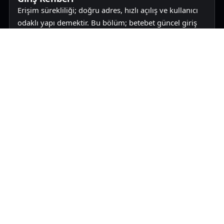
Erişim sürekliliği; doğru adres, hızlı açılış ve kullanıcı
odaklı yapı demektir. Bu bölüm; betebet güncel giriş
adresi için pratik bir rehber sunar, mobil ve
masaüstünde akıcı kullanım için temel ipuçlarını öne
çıkarır.
Hız & Performans
Performans Odaklı Açılış: Hızlı Yükleme,
Net Hiyerarşi
Hızlı indekslenebilir, sade ve düzenli bir sayfa;
kullanıcıların güncel adrese daha çabuk ulaşmasına
yardımcı olur. betebet güncel giriş adresi kapsamında;
görsel düzen, içerik hiyerarşisi ve düşük yük
maliyetiyle performans hissi güçlendirilir.