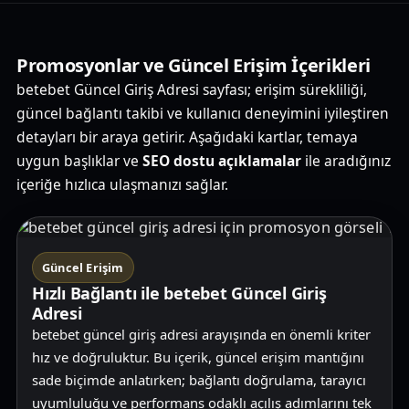
Promosyonlar ve Güncel Erişim İçerikleri
betebet Güncel Giriş Adresi sayfası; erişim sürekliliği,
güncel bağlantı takibi ve kullanıcı deneyimini iyileştiren
detayları bir araya getirir. Aşağıdaki kartlar, temaya
uygun başlıklar ve
SEO dostu açıklamalar
ile aradığınız
içeriğe hızlıca ulaşmanızı sağlar.
Güncel Erişim
Hızlı Bağlantı ile betebet Güncel Giriş
Adresi
betebet güncel giriş adresi arayışında en önemli kriter
hız ve doğruluktur. Bu içerik, güncel erişim mantığını
sade biçimde anlatırken; bağlantı doğrulama, tarayıcı
uyumluluğu ve performans odaklı açılış adımlarını tek