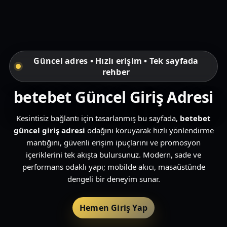
Güncel adres • Hızlı erişim • Tek sayfada
rehber
betebet Güncel Giriş Adresi
Kesintisiz bağlantı için tasarlanmış bu sayfada,
betebet
güncel giriş adresi
odağını koruyarak hızlı yönlendirme
mantığını, güvenli erişim ipuçlarını ve promosyon
içeriklerini tek akışta bulursunuz. Modern, sade ve
performans odaklı yapı; mobilde akıcı, masaüstünde
dengeli bir deneyim sunar.
Hemen Giriş Yap