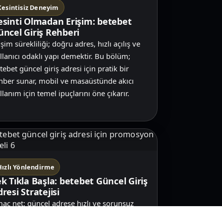
Kesintisiz Deneyim
esinti Olmadan Erişim: betebet
üncel Giriş Rehberi
işim sürekliliği; doğru adres, hızlı açılış ve
llanıcı odaklı yapı demektir. Bu bölüm;
tebet güncel giriş adresi için pratik bir
hber sunar, mobil ve masaüstünde akıcı
llanım için temel ipuçlarını öne çıkarır.
Hızlı Yönlendirme
ek Tıkla Başla: betebet Güncel Giriş
resi Stratejisi
aç net: güncel adrese hızlı ve sorunsuz
aşmak. Bu kart; betebet güncel giriş adresi