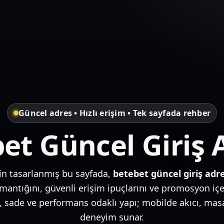
Güncel adres • Hızlı erişim • Tek sayfada rehber
et Güncel Giriş 
çin tasarlanmış bu sayfada,
betebet güncel giriş adre
mantığını, güvenli erişim ipuçlarını ve promosyon içer
 sade ve performans odaklı yapı; mobilde akıcı, mas
deneyim sunar.