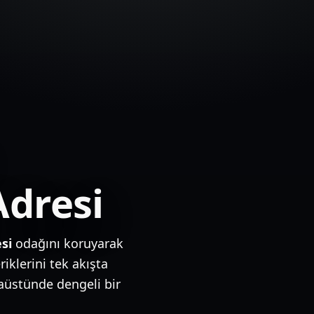
Adresi
si
odağını koruyarak
iklerini tek akışta
aüstünde dengeli bir