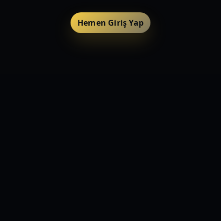
Hemen Giriş Yap