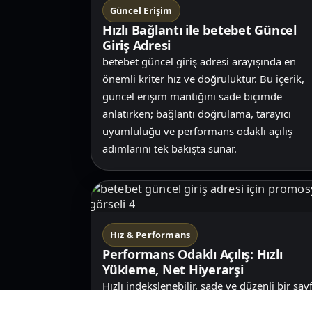
Güncel Erişim
Hızlı Bağlantı ile betebet Güncel
Giriş Adresi
betebet güncel giriş adresi arayışında en
önemli kriter hız ve doğruluktur. Bu içerik,
güncel erişim mantığını sade biçimde
anlatırken; bağlantı doğrulama, tarayıcı
uyumluluğu ve performans odaklı açılış
adımlarını tek bakışta sunar.
Hız & Performans
Performans Odaklı Açılış: Hızlı
Yükleme, Net Hiyerarşi
Hızlı indekslenebilir, sade ve düzenli bir say
kullanıcıların güncel adrese daha çabuk