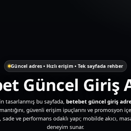
Güncel adres • Hızlı erişim • Tek sayfada rehber
et Güncel Giriş 
çin tasarlanmış bu sayfada,
betebet güncel giriş adre
mantığını, güvenli erişim ipuçlarını ve promosyon içer
 sade ve performans odaklı yapı; mobilde akıcı, mas
deneyim sunar.