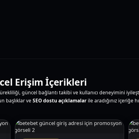
l Erişim İçerikleri
rekliliği, güncel bağlantı takibi ve kullanıcı deneyimini iyileşt
un başlıklar ve
SEO dostu açıklamalar
ile aradığınız içeriğe h