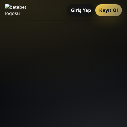
Giriş Yap
Kayıt Ol