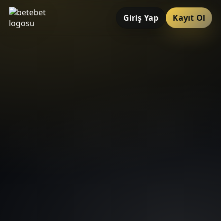
Giriş Yap
Kayıt Ol