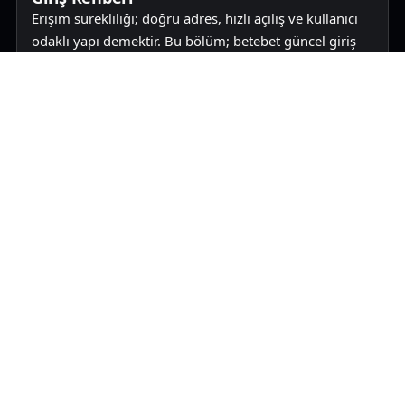
Erişim sürekliliği; doğru adres, hızlı açılış ve kullanıcı
odaklı yapı demektir. Bu bölüm; betebet güncel giriş
adresi için pratik bir rehber sunar, mobil ve
masaüstünde akıcı kullanım için temel ipuçlarını öne
çıkarır.
Hız & Performans
Performans Odaklı Açılış: Hızlı Yükleme,
Net Hiyerarşi
Hızlı indekslenebilir, sade ve düzenli bir sayfa;
kullanıcıların güncel adrese daha çabuk ulaşmasına
yardımcı olur. betebet güncel giriş adresi kapsamında;
görsel düzen, içerik hiyerarşisi ve düşük yük
maliyetiyle performans hissi güçlendirilir.