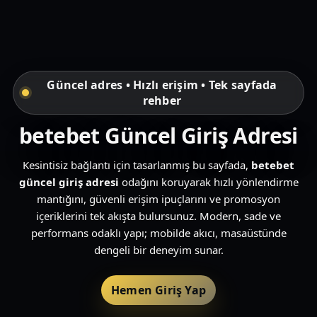
Güncel adres • Hızlı erişim • Tek sayfada
rehber
betebet Güncel Giriş Adresi
Kesintisiz bağlantı için tasarlanmış bu sayfada,
betebet
güncel giriş adresi
odağını koruyarak hızlı yönlendirme
mantığını, güvenli erişim ipuçlarını ve promosyon
içeriklerini tek akışta bulursunuz. Modern, sade ve
performans odaklı yapı; mobilde akıcı, masaüstünde
dengeli bir deneyim sunar.
Hemen Giriş Yap