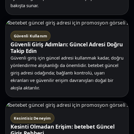
bakışta sunar.
Güvenli Kullanım
Güvenli Giriş Adımları: Güncel Adresi Doğru
Takip Edin
Güvenli giriş için güncel adresi kullanmak kadar, doğru
yönlendirme alışkanlığı da önemlidir. betebet güncel
giriş adresi odağında; bağlantı kontrolü, uyarı
ekranları ve güvenilir erişim davranışları doğal bir
akışla aktarılır.
Kesintisiz Deneyim
Kesinti Olmadan Erişim: betebet Güncel
Giriş Rehberi