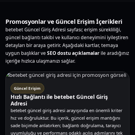
Promosyonlar ve Güncel Erişim İçerikleri
betebet Güncel Giriş Adresi sayfası; erişim sürekliliği,
güncel bağlantı takibi ve kullanıcı deneyimini iyileştiren
detayları bir araya getirir. Aşağıdaki kartlar, temaya
uygun başlıklar ve
SEO dostu açıklamalar
ile aradığınız
içeriğe hızlıca ulaşmanızı sağlar.
Güncel Erişim
Hızlı Bağlantı ile betebet Güncel Giriş
Adresi
betebet güncel giriş adresi arayışında en önemli kriter
hız ve doğruluktur. Bu içerik, güncel erişim mantığını
sade biçimde anlatırken; bağlantı doğrulama, tarayıcı
uyumluluğu ve performans odaklı açılış adımlarını tek