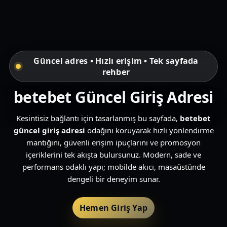
Güncel adres • Hızlı erişim • Tek sayfada
rehber
betebet Güncel Giriş Adresi
Kesintisiz bağlantı için tasarlanmış bu sayfada,
betebet
güncel giriş adresi
odağını koruyarak hızlı yönlendirme
mantığını, güvenli erişim ipuçlarını ve promosyon
içeriklerini tek akışta bulursunuz. Modern, sade ve
performans odaklı yapı; mobilde akıcı, masaüstünde
dengeli bir deneyim sunar.
Hemen Giriş Yap