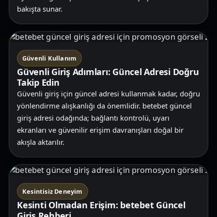
bakışta sunar.
Güvenli Kullanım
Güvenli Giriş Adımları: Güncel Adresi Doğru
Takip Edin
Güvenli giriş için güncel adresi kullanmak kadar, doğru
yönlendirme alışkanlığı da önemlidir. betebet güncel
giriş adresi odağında; bağlantı kontrolü, uyarı
ekranları ve güvenilir erişim davranışları doğal bir
akışla aktarılır.
Kesintisiz Deneyim
Kesinti Olmadan Erişim: betebet Güncel
Giriş Rehberi