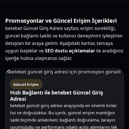
Promosyonlar ve Güncel Erişim İçerikleri
betebet Güncel Giriş Adresi sayfası; erişim sürekliliği,
güncel bağlantı takibi ve kullanıcı deneyimini iyileştiren
detayları bir araya getirir. Aşağıdaki kartlar, temaya
uygun başlıklar ve
SEO dostu açıklamalar
ile aradığınız
içeriğe hızlıca ulaşmanızı sağlar.
Güncel Erişim
Hızlı Bağlantı ile betebet Güncel Giriş
Adresi
betebet güncel giriş adresi arayışında en önemli kriter
hız ve doğruluktur. Bu içerik, güncel erişim mantığını
sade biçimde anlatırken; bağlantı doğrulama, tarayıcı
uyumluluğu ve performans odaklı açılış adımlarını tek