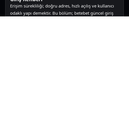
Erişim sürekliliği; doğru adres, hızlı açılış ve kullanıcı
odaklı yapı demektir. Bu bölüm; betebet güncel giriş
adresi için pratik bir rehber sunar, mobil ve
masaüstünde akıcı kullanım için temel ipuçlarını öne
çıkarır.
Hız & Performans
Performans Odaklı Açılış: Hızlı Yükleme,
Net Hiyerarşi
Hızlı indekslenebilir, sade ve düzenli bir sayfa;
kullanıcıların güncel adrese daha çabuk ulaşmasına
yardımcı olur. betebet güncel giriş adresi kapsamında;
görsel düzen, içerik hiyerarşisi ve düşük yük
maliyetiyle performans hissi güçlendirilir.