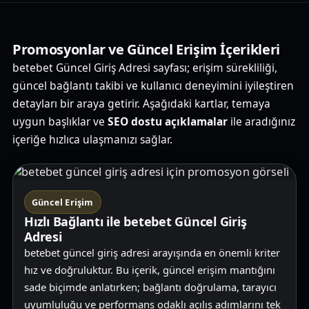
Promosyonlar ve Güncel Erişim İçerikleri
betebet Güncel Giriş Adresi sayfası; erişim sürekliliği,
güncel bağlantı takibi ve kullanıcı deneyimini iyileştiren
detayları bir araya getirir. Aşağıdaki kartlar, temaya
uygun başlıklar ve
SEO dostu açıklamalar
ile aradığınız
içeriğe hızlıca ulaşmanızı sağlar.
Güncel Erişim
Hızlı Bağlantı ile betebet Güncel Giriş
Adresi
betebet güncel giriş adresi arayışında en önemli kriter
hız ve doğruluktur. Bu içerik, güncel erişim mantığını
sade biçimde anlatırken; bağlantı doğrulama, tarayıcı
uyumluluğu ve performans odaklı açılış adımlarını tek