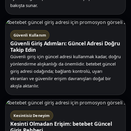
bakışta sunar.
Güvenli Kullanım
Güvenli Giriş Adımları: Güncel Adresi Doğru
Takip Edin
Güvenli giriş için güncel adresi kullanmak kadar, doğru
yönlendirme alışkanlığı da önemlidir. betebet güncel
giriş adresi odağında; bağlantı kontrolü, uyarı
ekranları ve güvenilir erişim davranışları doğal bir
akışla aktarılır.
Kesintisiz Deneyim
Kesinti Olmadan Erişim: betebet Güncel
Giriş Rehberi