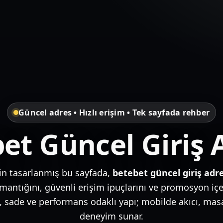
Güncel adres • Hızlı erişim • Tek sayfada rehber
et Güncel Giriş 
çin tasarlanmış bu sayfada,
betebet güncel giriş adre
mantığını, güvenli erişim ipuçlarını ve promosyon içer
 sade ve performans odaklı yapı; mobilde akıcı, mas
deneyim sunar.