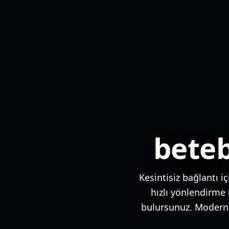
beteb
Kesintisiz bağlantı i
hızlı yönlendirme 
bulursunuz. Modern,