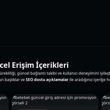
l Erişim İçerikleri
rekliliği, güncel bağlantı takibi ve kullanıcı deneyimini iyileşt
un başlıklar ve
SEO dostu açıklamalar
ile aradığınız içeriğe h