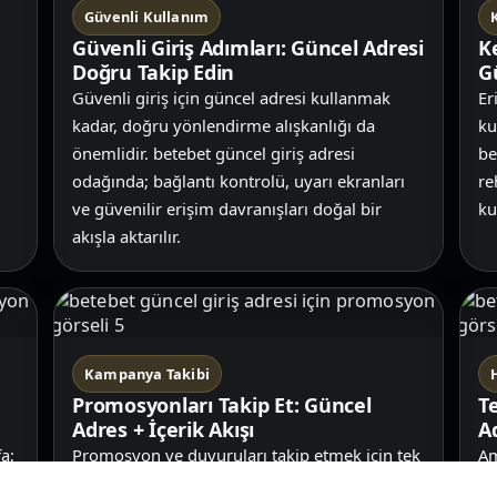
Güvenli Kullanım
Güvenli Giriş Adımları: Güncel Adresi
K
Doğru Takip Edin
G
Güvenli giriş için güncel adresi kullanmak
Er
kadar, doğru yönlendirme alışkanlığı da
ku
önemlidir. betebet güncel giriş adresi
be
odağında; bağlantı kontrolü, uyarı ekranları
re
ve güvenilir erişim davranışları doğal bir
ku
akışla aktarılır.
Kampanya Takibi
Promosyonları Takip Et: Güncel
T
Adres + İçerik Akışı
Ad
fa;
Promosyon ve duyuruları takip etmek için tek
Am
bir sayfa düzeni büyük avantaj sağlar. betebet
ul