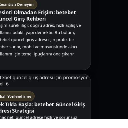
Kesintisiz Deneyim
esinti Olmadan Erişim: betebet
üncel Giriş Rehberi
işim sürekliliği; doğru adres, hızlı açılış ve
llanıcı odaklı yapı demektir. Bu bölüm;
tebet güncel giriş adresi için pratik bir
hber sunar, mobil ve masaüstünde akıcı
llanım için temel ipuçlarını öne çıkarır.
Hızlı Yönlendirme
ek Tıkla Başla: betebet Güncel Giriş
resi Stratejisi
aç net: güncel adrese hızlı ve sorunsuz
aşmak. Bu kart; betebet güncel giriş adresi