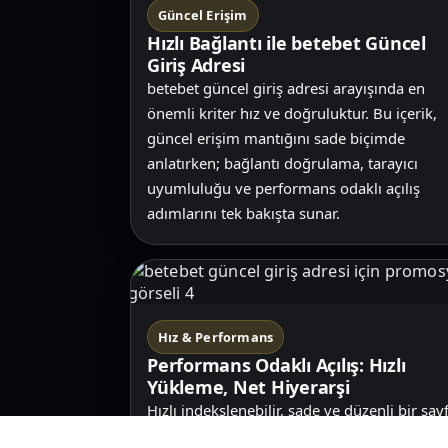
Güncel Erişim
Hızlı Bağlantı ile betebet Güncel
Giriş Adresi
betebet güncel giriş adresi arayışında en
önemli kriter hız ve doğruluktur. Bu içerik,
güncel erişim mantığını sade biçimde
anlatırken; bağlantı doğrulama, tarayıcı
uyumluluğu ve performans odaklı açılış
adımlarını tek bakışta sunar.
Hız & Performans
Performans Odaklı Açılış: Hızlı
Yükleme, Net Hiyerarşi
Hızlı indekslenebilir, sade ve düzenli bir say
kullanıcıların güncel adrese daha çabuk