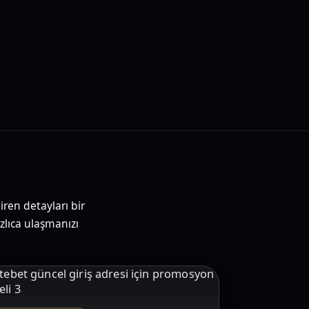
iren detayları bir
ızlıca ulaşmanızı