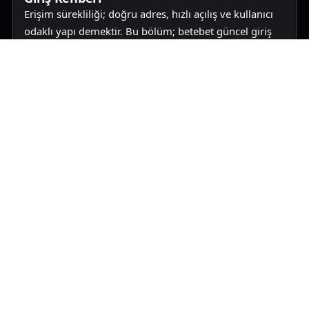
Erişim sürekliliği; doğru adres, hızlı açılış ve kullanıcı
odaklı yapı demektir. Bu bölüm; betebet güncel giriş
adresi için pratik bir rehber sunar, mobil ve
masaüstünde akıcı kullanım için temel ipuçlarını öne
çıkarır.
Hız & Performans
Performans Odaklı Açılış: Hızlı Yükleme,
Net Hiyerarşi
Hızlı indekslenebilir, sade ve düzenli bir sayfa;
kullanıcıların güncel adrese daha çabuk ulaşmasına
yardımcı olur. betebet güncel giriş adresi kapsamında;
görsel düzen, içerik hiyerarşisi ve düşük yük
maliyetiyle performans hissi güçlendirilir.