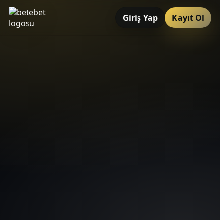
Giriş Yap
Kayıt Ol