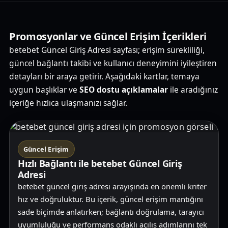
Promosyonlar ve Güncel Erişim İçerikleri
betebet Güncel Giriş Adresi sayfası; erişim sürekliliği,
güncel bağlantı takibi ve kullanıcı deneyimini iyileştiren
detayları bir araya getirir. Aşağıdaki kartlar, temaya
uygun başlıklar ve
SEO dostu açıklamalar
ile aradığınız
içeriğe hızlıca ulaşmanızı sağlar.
Güncel Erişim
Hızlı Bağlantı ile betebet Güncel Giriş
Adresi
betebet güncel giriş adresi arayışında en önemli kriter
hız ve doğruluktur. Bu içerik, güncel erişim mantığını
sade biçimde anlatırken; bağlantı doğrulama, tarayıcı
uyumluluğu ve performans odaklı açılış adımlarını tek