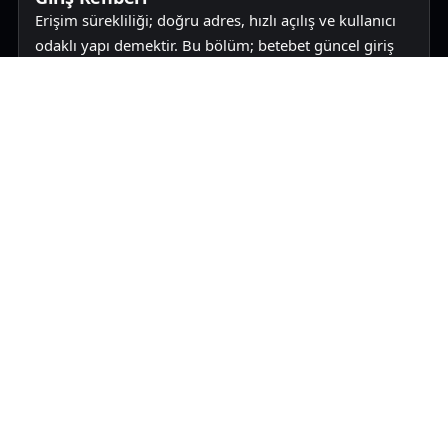
Erişim sürekliliği; doğru adres, hızlı açılış ve kullanıcı
odaklı yapı demektir. Bu bölüm; betebet güncel giriş
adresi için pratik bir rehber sunar, mobil ve
masaüstünde akıcı kullanım için temel ipuçlarını öne
çıkarır.
Hız & Performans
Performans Odaklı Açılış: Hızlı Yükleme,
Net Hiyerarşi
Hızlı indekslenebilir, sade ve düzenli bir sayfa;
kullanıcıların güncel adrese daha çabuk ulaşmasına
yardımcı olur. betebet güncel giriş adresi kapsamında;
görsel düzen, içerik hiyerarşisi ve düşük yük
maliyetiyle performans hissi güçlendirilir.