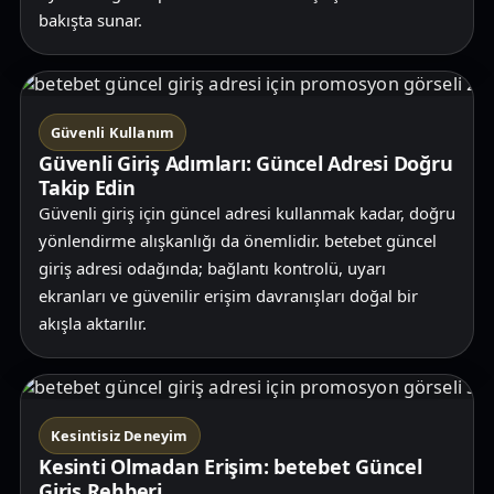
bakışta sunar.
Güvenli Kullanım
Güvenli Giriş Adımları: Güncel Adresi Doğru
Takip Edin
Güvenli giriş için güncel adresi kullanmak kadar, doğru
yönlendirme alışkanlığı da önemlidir. betebet güncel
giriş adresi odağında; bağlantı kontrolü, uyarı
ekranları ve güvenilir erişim davranışları doğal bir
akışla aktarılır.
Kesintisiz Deneyim
Kesinti Olmadan Erişim: betebet Güncel
Giriş Rehberi