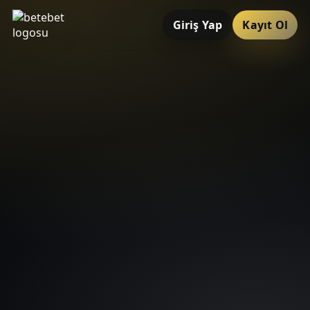
Giriş Yap
Kayıt Ol