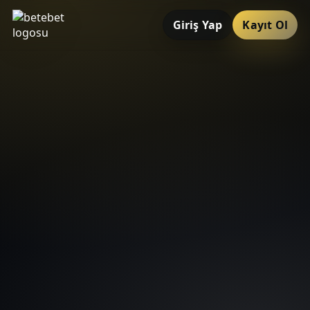
Giriş Yap
Kayıt Ol